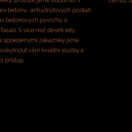
jekty, protože jsme odborníci v
čemuž d
ání betonu, anhydrytových podlah,
rav betonových povrchů a
fasád. S více než deseti lety
a spokojenými zákazníky jsme
poskytnout vám kvalitní služby a
í přístup.