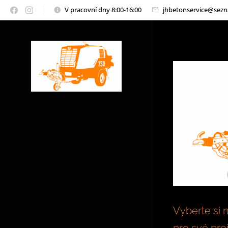
V pracovní dny 8:00-16:00
jhbetonservice@sezn
www.jhbetonservice.cz
Vyberte si 