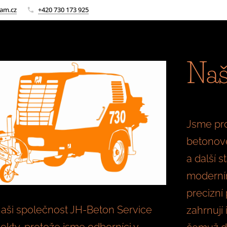
am.cz
+420 730 173 925
Naš
Jsme pro
betonové
a další 
moderním
precizní
naši společnost JH-Beton Service
zahrnují 