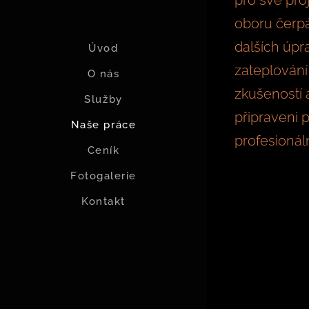
pro své pro
oboru čerp
dalších úp
Úvod
zateplování 
O nás
zkušeností 
Služby
připraveni 
Naše práce
profesionáln
Ceník
Fotogalerie
Kontakt